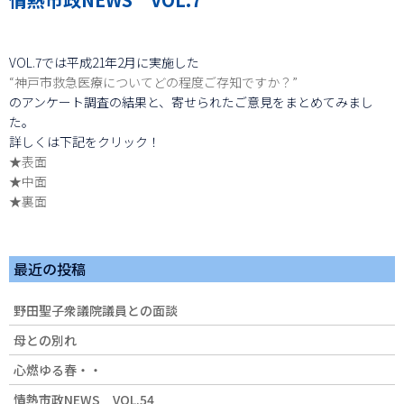
VOL.7では平成21年2月に実施した
“神戸市救急医療についてどの程度ご存知ですか？”
のアンケート調査の結果と、寄せられたご意見をまとめてみまし
た。
詳しくは下記をクリック！
★表面
★中面
★裏面
最近の投稿
野田聖子衆議院議員との面談
母との別れ
心燃ゆる春・・
情熱市政NEWS VOL.54