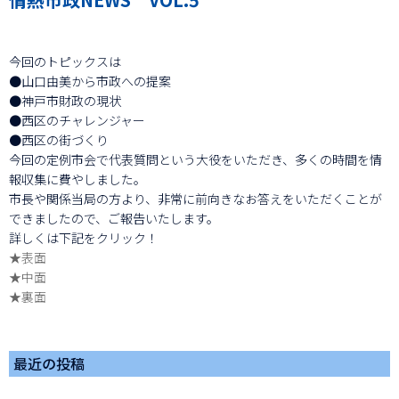
今回のトピックスは
●山口由美から市政への提案
●神戸市財政の現状
●西区のチャレンジャー
●西区の街づくり
今回の定例市会で代表質問という大役をいただき、多くの時間を情
報収集に費やしました。
市長や関係当局の方より、非常に前向きなお答えをいただくことが
できましたので、ご報告いたします。
詳しくは下記をクリック！
★表面
★中面
★裏面
最近の投稿