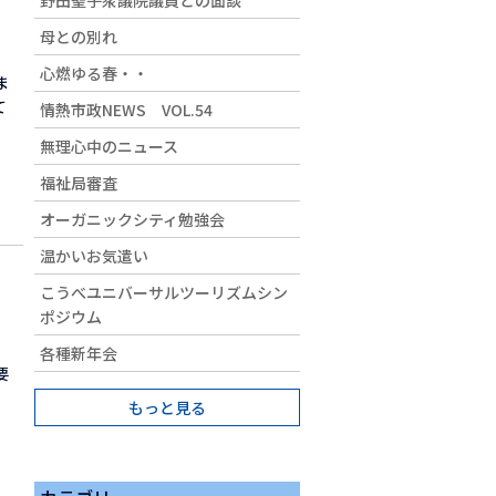
野田聖子衆議院議員との面談
母との別れ
心燃ゆる春・・
ま
て
情熱市政NEWS VOL.54
無理心中のニュース
福祉局審査
オーガニックシティ勉強会
温かいお気遣い
こうべユニバーサルツーリズムシン
ポジウム
各種新年会
要
、
もっと見る