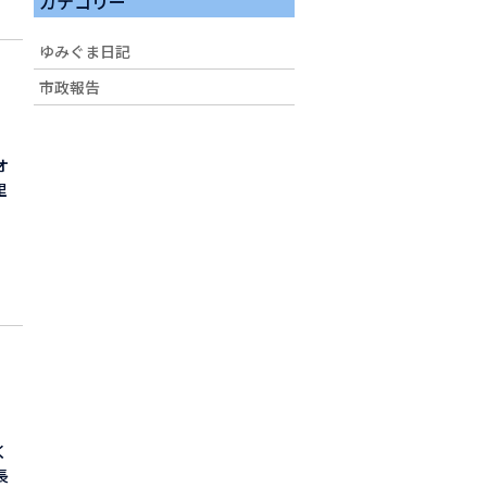
カテゴリー
ゆみぐま日記
市政報告
オ
里
く
長