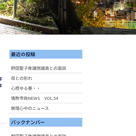
最近の投稿
野田聖子衆議院議員との面談
母との別れ
年
年
心燃ゆる春・・
情熱市政NEWS VOL.54
無理心中のニュース
バックナンバー