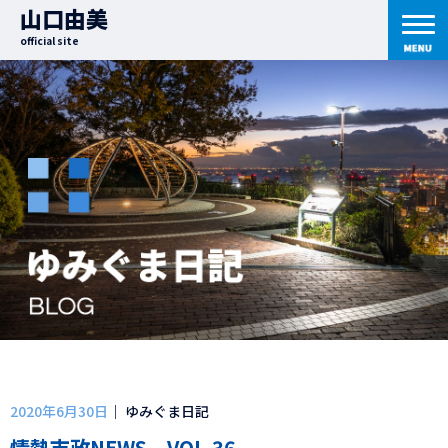
山口由美
official site
2020年6月30日
｜ ゆみぐま日記
情熱市政NEWS VOL.36