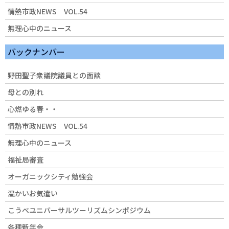
情熱市政NEWS VOL.54
無理心中のニュース
バックナンバー
野田聖子衆議院議員との面談
母との別れ
心燃ゆる春・・
情熱市政NEWS VOL.54
無理心中のニュース
福祉局審査
オーガニックシティ勉強会
温かいお気遣い
こうべユニバーサルツーリズムシンポジウム
各種新年会