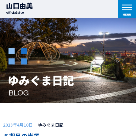
山口由美
official site
2023年4月10日
｜ ゆみぐま日記
５期目の当選