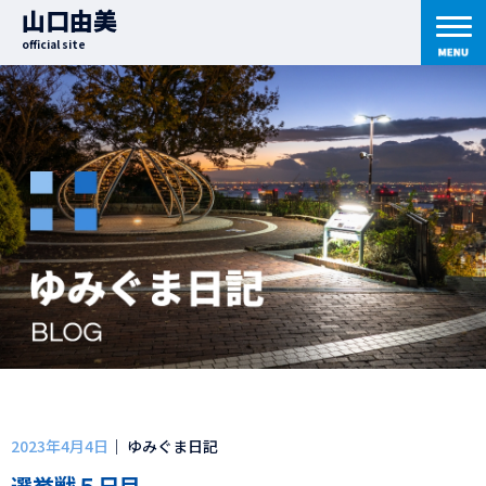
山口由美
official site
2023年4月4日
｜ ゆみぐま日記
選挙戦５日目