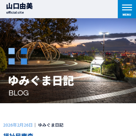
山口由美
official site
2026年2月26日
｜ ゆみぐま日記
福祉局審査