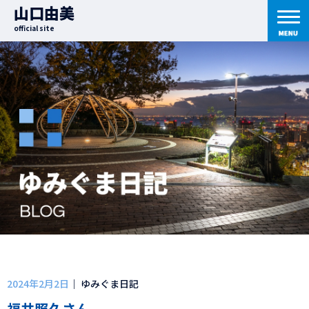
山口由美
official site
2024年2月2日
｜ ゆみぐま日記
福井照久さん