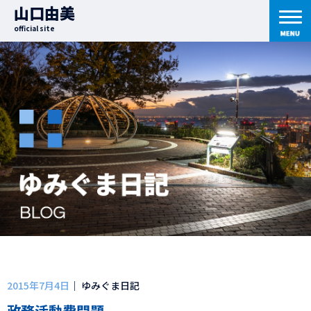
山口由美
official site
2015年7月4日
｜ ゆみぐま日記
政務活動費問題