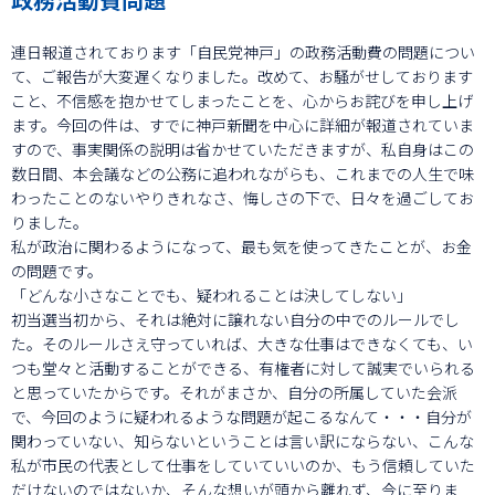
連日報道されております「自民党神戸」の政務活動費の問題につい
て、ご報告が大変遅くなりました。改めて、お騒がせしております
こと、不信感を抱かせてしまったことを、心からお詫びを申し上げ
ます。今回の件は、すでに神戸新聞を中心に詳細が報道されていま
すので、事実関係の説明は省かせていただきますが、私自身はこの
数日間、本会議などの公務に追われながらも、これまでの人生で味
わったことのないやりきれなさ、悔しさの下で、日々を過ごしてお
りました。
私が政治に関わるようになって、最も気を使ってきたことが、お金
の問題です。
「どんな小さなことでも、疑われることは決してしない」
初当選当初から、それは絶対に譲れない自分の中でのルールでし
た。そのルールさえ守っていれば、大きな仕事はできなくても、い
つも堂々と活動することができる、有権者に対して誠実でいられる
と思っていたからです。それがまさか、自分の所属していた会派
で、今回のように疑われるような問題が起こるなんて・・・自分が
関わっていない、知らないということは言い訳にならない、こんな
私が市民の代表として仕事をしていていいのか、もう信頼していた
だけないのではないか、そんな想いが頭から離れず、今に至りま