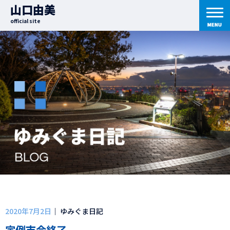
山口由美
official site
2020年7月2日
｜ ゆみぐま日記
定例市会終了