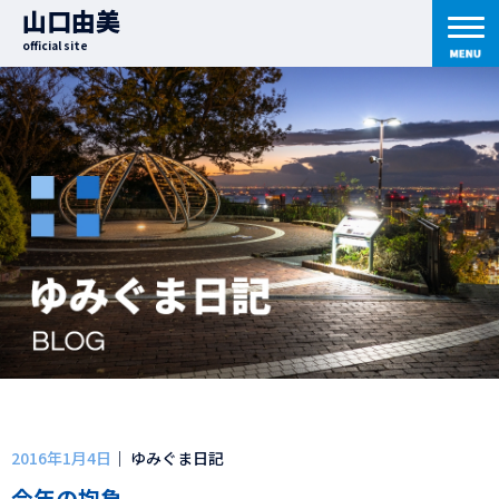
山口由美
official site
2016年1月4日
｜ ゆみぐま日記
今年の抱負