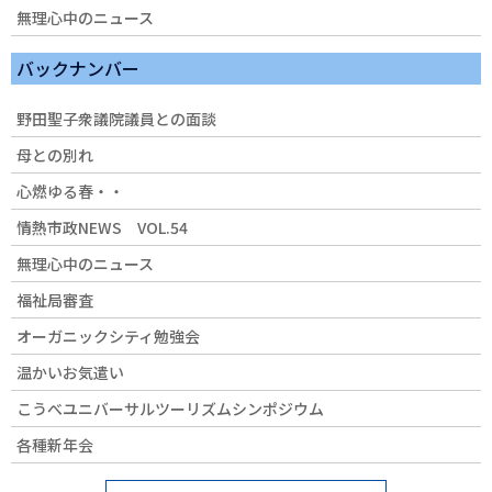
無理心中のニュース
バックナンバー
野田聖子衆議院議員との面談
母との別れ
心燃ゆる春・・
情熱市政NEWS VOL.54
無理心中のニュース
福祉局審査
オーガニックシティ勉強会
温かいお気遣い
こうべユニバーサルツーリズムシンポジウム
各種新年会