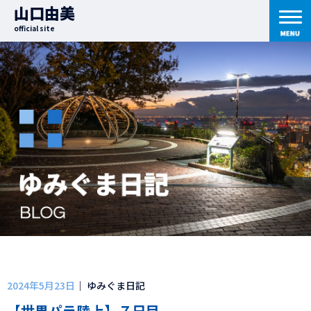
山口由美
official site
2024年5月23日
｜ ゆみぐま日記
【世界パラ陸上】７日目