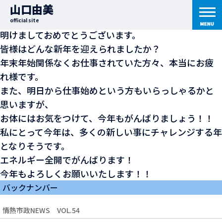
2007年1月3日
｜ 七転び八起き日記
山口由美
謹賀新年
official site
明けましておめでとうございます。
皆様はどんな新年を迎えられましたか？
年末年始関係なくお仕事されていた方々、本当にお疲
れ様です。
また、明日から仕事始めという方もいらっしゃるかと
思いますが、
お体にはお気をつけて、今年もがんばりましょう！！
私にとって今年は、多くの新しい事にチャレンジする年
となりそうです。
エネルギー全開でがんばります！
今年もよろしくお願いいたします！！
バックナンバー
情熱市政NEWS VOL.54