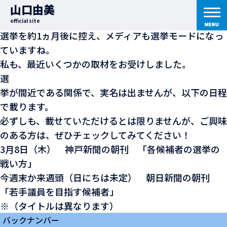
2007年3月5日
｜ 七転び八起き日記
山口由美
新聞の取材
official site
選挙を約1ヵ月後に控え、メディアも選挙モードになっ
ていますね。
私も、最近いくつかの取材をお受けしました。
選
挙が間近である関係で、実名は出ませんが、以下の日程
で載ります。
必ずしも、載せていただけるとは限りませんが、ご興味
のある方は、ぜひチェックしてみてください！
3月8日（木） 神戸新聞の朝刊 「各候補者の選挙の
戦い方」
今週末か来週頭（日にちは未定） 朝日新聞の朝刊
「若手議員を目指す候補者」
※（タイトルは異なります）
バックナンバー