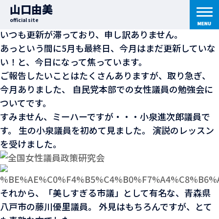
2010年5月31日
｜ 七転び八起き日記
山口由美
全国女性議員政策研究会
official site
いつも更新が滞っており、申し訳ありません。
あっという間に5月も最終日、今月はまだ更新していな
い！と、今日になって焦っています。
ご報告したいことはたくさんありますが、取り急ぎ、
今月ありました、 自民党本部での女性議員の勉強会に
ついてです。
すみません、ミーハーですが・・・小泉進次郎議員で
す。 生の小泉議員を初めて見ました。 演説のレッスン
を受けました。
それから、「美しすぎる市議」として有名な、青森県
八戸市の藤川優里議員。 外見はもちろんですが、とて