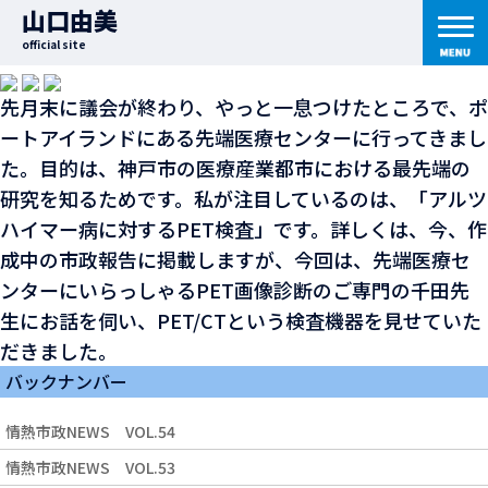
2012年11月1日
｜ 七転び八起き日記
山口由美
先端医療センター
official site
先月末に議会が終わり、やっと一息つけたところで、ポ
ートアイランドにある先端医療センターに行ってきまし
た。目的は、神戸市の医療産業都市における最先端の
研究を知るためです。私が注目しているのは、「アルツ
ハイマー病に対するPET検査」です。詳しくは、今、作
成中の市政報告に掲載しますが、今回は、先端医療セ
ンターにいらっしゃるPET画像診断のご専門の千田先
生にお話を伺い、PET/CTという検査機器を見せていた
だきました。
バックナンバー
情熱市政NEWS VOL.54
情熱市政NEWS VOL.53